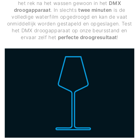
het rek na het wassen gewoon in het
DMX
droogapparaat
. In slechts
twee minuten
is de
volledige waterfilm opgedroogd en kan de vaat
onmiddellijk worden gestapeld en opgeslagen. Test
het DMX droogapparaat op onze beursstand en
ervaar zelf het
perfecte droogresultaat
!