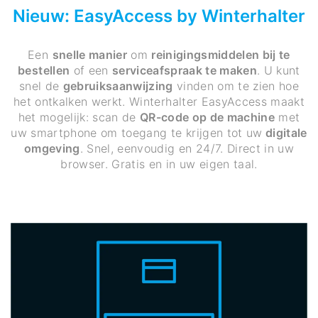
Nieuw: EasyAccess by Winterhalter
Een
snelle manier
om
reinigingsmiddelen bij te
bestellen
of een
serviceafspraak te maken
. U kunt
snel de
gebruiksaanwijzing
vinden om te zien hoe
het ontkalken werkt. Winterhalter EasyAccess maakt
het mogelijk: scan de
QR-code op de machine
met
uw smartphone om toegang te krijgen tot uw
digitale
omgeving
. Snel, eenvoudig en 24/7. Direct in uw
browser. Gratis en in uw eigen taal.