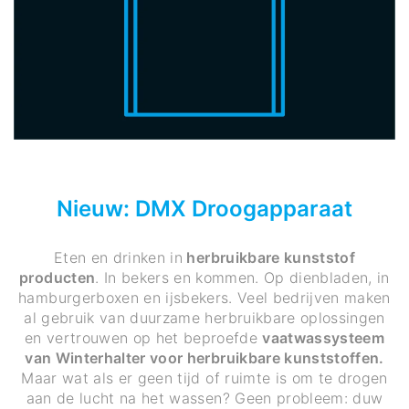
Nieuw: DMX Droogapparaat
Eten en drinken in
herbruikbare kunststof
producten
. In bekers en kommen. Op dienbladen, in
hamburgerboxen en ijsbekers. Veel bedrijven maken
al gebruik van duurzame herbruikbare oplossingen
en vertrouwen op het beproefde
vaatwassysteem
van Winterhalter voor herbruikbare kunststoffen.
Maar wat als er geen tijd of ruimte is om te drogen
aan de lucht na het wassen? Geen probleem: duw