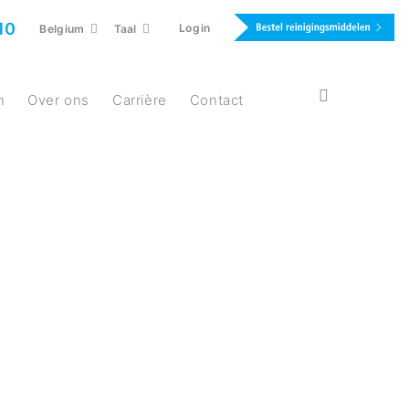
10
Login
Belgium
Taal
n
Over ons
Carrière
Contact