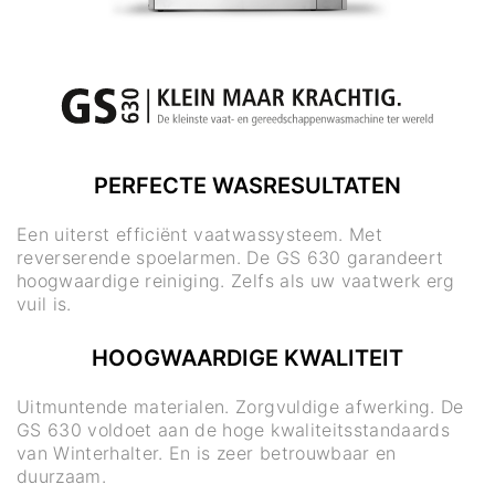
PERFECTE WASRESULTATEN
Een uiterst efficiënt vaatwassysteem. Met
reverserende spoelarmen. De GS 630 garandeert
hoogwaardige reiniging. Zelfs als uw vaatwerk erg
vuil is.
HOOGWAARDIGE KWALITEIT
Uitmuntende materialen. Zorgvuldige afwerking. De
GS 630 voldoet aan de hoge kwaliteitsstandaards
van Winterhalter. En is zeer betrouwbaar en
duurzaam.