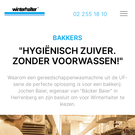
02 255 18 10
BAKKERS
"HYGIËNISCH ZUIVER.
ZONDER VOORWASSEN!"
Waarom een gereedschappenwasmachine uit de UF-
serie de perfecte oplossing is voor een bakkerij:
Jochen Baier, eigenaar van "Bäcker Baier" in
Herrenberg en zijn besluit om voor Winterhalter te
kiezen.