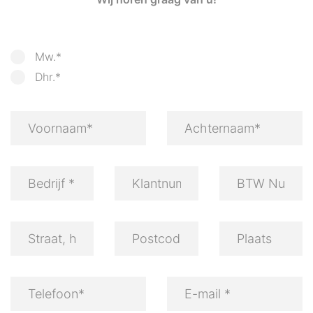
Mw.*
Dhr.*