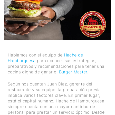
Hablamos con el equipo de
Hache de
Hamburguesa
para conocer sus estrategias,
preparativos y recomendaciones para tener una
cocina digna de ganar el
Burger Master
.
Según nos cuentan Juan Diaz, gerente del
restaurante y su equipo, la preparación previa
implica varios factores clave. En primer lugar,
está el capital humano. Hache de Hamburguesa
siempre cuenta con una mayor cantidad de
personal para prestar un servicio óptimo. Desde