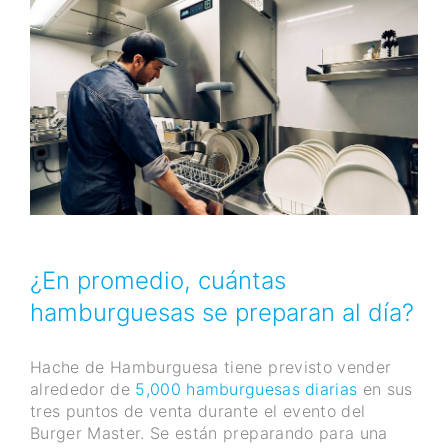
¿En promedio, cuántas
hamburguesas se preparan al día?
Hache de Hamburguesa tiene previsto vender
alrededor de
5,000 hamburguesas diarias
en sus
tres puntos de venta durante el evento del
Burger Master. Se están preparando para una