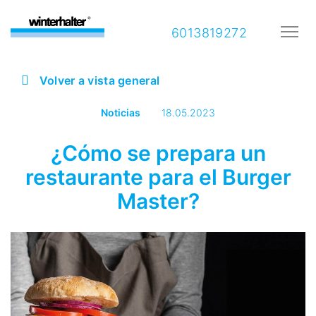
6013819272
Volver a vista general
Noticias
18.05.2023
¿Cómo se prepara un
restaurante para el Burger
Master?