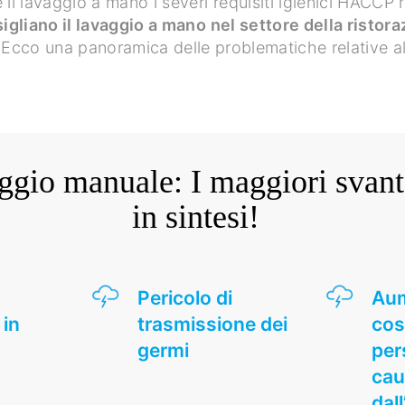
e il lavaggio a mano i severi requisiti igienici HACCP r
igliano il lavaggio a mano nel settore della ristor
e. Ecco una panoramica delle problematiche relative a
ggio manuale: I maggiori svant
in sintesi!
Pericolo di
Aum
 in
trasmissione dei
cos
germi
per
cau
dal