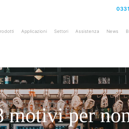
0331
prodotti
Applicazioni
Settori
Assistenza
News
8 motivi per no