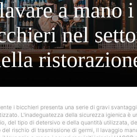
lavare a mano i
cchieri nel setto
ella ristorazion
te i bicchieri presenta una serie di gravi svantaggi 
zato. L'inadeguatezza della sicurezza igienica è uno
, del tipo di detersivo e della quantità utilizzata, d
e del rischio di trasmissione di germi, il lavaggio man