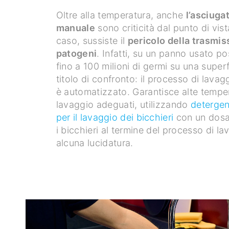
Oltre alla temperatura, anche
l’asciuga
manuale
sono criticità dal punto di vist
caso, sussiste il
pericolo della trasmis
patogeni
. Infatti, su un panno usato p
fino a 100 milioni di germi su una superf
titolo di confronto: il processo di lavag
è automatizzato. Garantisce alte temper
lavaggio adeguati, utilizzando
detergent
per il lavaggio dei bicchieri
con un dosag
i bicchieri al termine del processo di l
alcuna lucidatura.