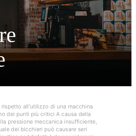
re
e
rispetto all'utilizzo di una macchina
 dei punti più critici A causa della
ella pressione meccanica insufficiente,
uale dei bicchieri può causare seri