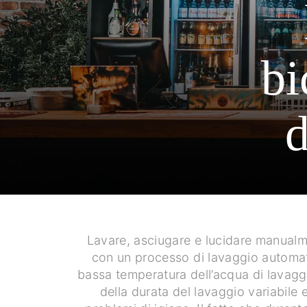
bi
d
Lavare, asciugare e lucidare manualmen
con un processo di lavaggio automatiz
bassa temperatura dell’acqua di lavaggio
della durata del lavaggio variabile 