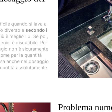
ficile quando si lava a
do diverso e
secondo i
iù è meglio ! ». Se poi,
gienici è discutibile. Per
ggio non è sicuramente
 come per la quantità
cisa anche nel dosaggio
 quantità assolutamente
Problema nume