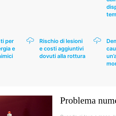
dis
te
ti per
Rischio di lesioni
Dem
rgia e
e costi aggiuntivi
cau
himici
dovuti alla rottura
un’a
mo
Problema nume