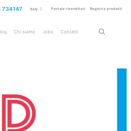
 734147
Portale rivenditori
Registra prodotti
Italy
Blog
Chi siamo
Jobs
Contatti