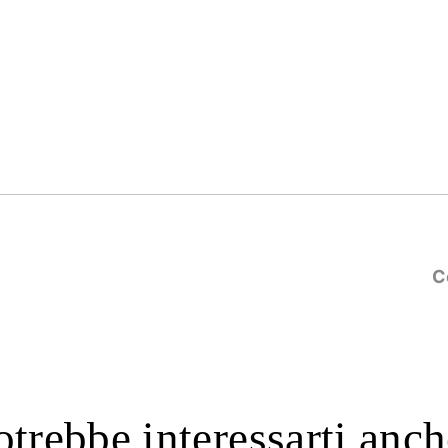
C
otrebbe interessarti anc