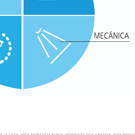
a a una alta presión para eliminar los restos orgánic