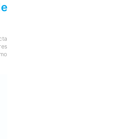
de
cta
res
omo