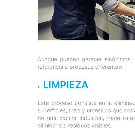
Aunque pueden parecer sinónimos, l
referencia a procesos diferentes:
LIMPIEZA
Este proceso consiste en la elimina
superficies, loza y utensilios que en
de una cocina industrial, hace ref
eliminar los residuos visibles.