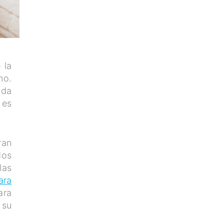
 la
mo.
ida
 es
ran
dos
las
ara
ara
 su