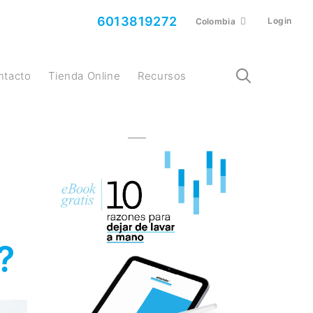
6013819272
Login
Colombia
ontacto
Tienda Online
Recursos
?