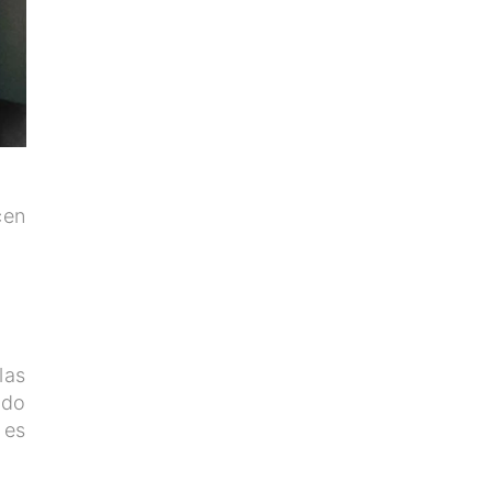
cen
las
ado
 es