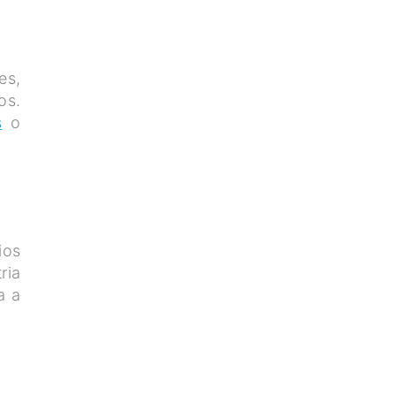
es,
os.
s
o
ios
ria
a a