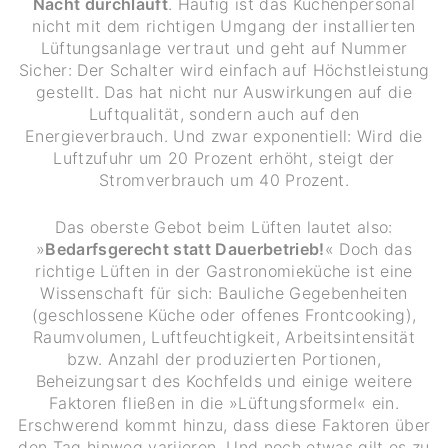
Nacht durchläuft
. Häufig ist das Küchenpersonal
nicht mit dem richtigen Umgang der installierten
Lüftungsanlage vertraut und geht auf Nummer
Sicher: Der Schalter wird einfach auf Höchstleistung
gestellt. Das hat nicht nur Auswirkungen auf die
Luftqualität, sondern auch auf den
Energieverbrauch. Und zwar exponentiell: Wird die
Luftzufuhr um 20 Prozent erhöht, steigt der
Stromverbrauch um 40 Prozent.
Das oberste Gebot beim Lüften lautet also:
»
Bedarfsgerecht statt Dauerbetrieb!
« Doch das
richtige Lüften in der Gastronomieküche ist eine
Wissenschaft für sich: Bauliche Gegebenheiten
(geschlossene Küche oder offenes Frontcooking),
Raumvolumen, Luftfeuchtigkeit, Arbeitsintensität
bzw. Anzahl der produzierten Portionen,
Beheizungsart des Kochfelds und einige weitere
Faktoren fließen in die »Lüftungsformel« ein.
Erschwerend kommt hinzu, dass diese Faktoren über
den Tag hinweg variieren. Und noch etwas gilt es zu