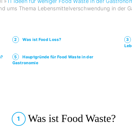
l »
11 Ideen für weniger Food Waste in der Gastrono
und ums Thema Lebensmittelverschwendung in der G
2
Was ist Food Loss?
3
Leb
n?
5
Hauptgründe für Food Waste in der
Gastronomie
Was ist Food Waste?
1