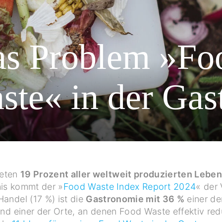
s Problem »Fo
ste« in der Gas
deten
19 Prozent aller weltweit produzierten Leben
nis kommt der »
Food Waste Index Report 2024
« der
andel (17 %) ist die
Gastronomie mit 36 %
einer de
 einer der Orte, an denen Food Waste effektiv redu