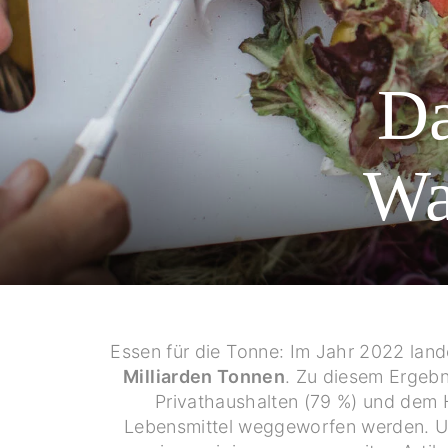
Da
Wa
Essen für die Tonne: Im Jahr 2022 lan
Milliarden Tonnen
. Zu diesem Ergeb
Privathaushalten (79 %) und dem H
Lebensmittel weggeworfen werden. Und