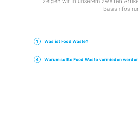
zeigen wir in unserem zweiten Artike
Basisinfos r
1
Was ist Food Waste?
4
Warum sollte Food Waste vermieden werde