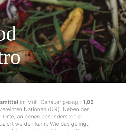
od
tro
smittel
im Müll. Genauer gesagt:
1,05
 Vereinten Nationen (UN). Neben den
r Orte, an denen besonders viele
ziert werden kann. Wie das gelingt,