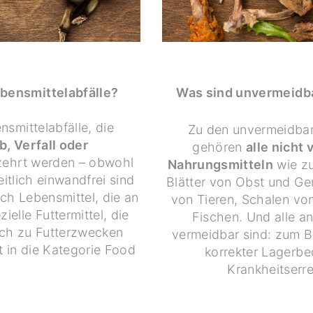
bensmittelabfälle?
Was sind unvermeidba
nsmittelabfälle, die
Zu den unvermeidbar
b, Verfall oder
gehören
alle nicht
zehrt werden – obwohl
Nahrungsmitteln
wie zu
itlich einwandfrei sind
Blätter von Obst und G
h Lebensmittel, die an
von Tieren, Schalen vo
ielle Futtermittel, die
Fischen. Und alle an
ich zu Futterzwecken
vermeidbar sind: zum Be
t in die Kategorie Food
korrekter Lagerb
.
Krankheitserre