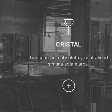
CRISTAL
Transparencia absoluta y neutralidad
sin una sola marca.