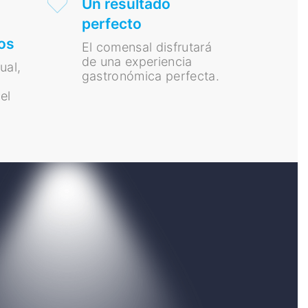
Un resultado
perfecto
os
El comensal disfrutará
de una experiencia
ual,
gastronómica perfecta.
el