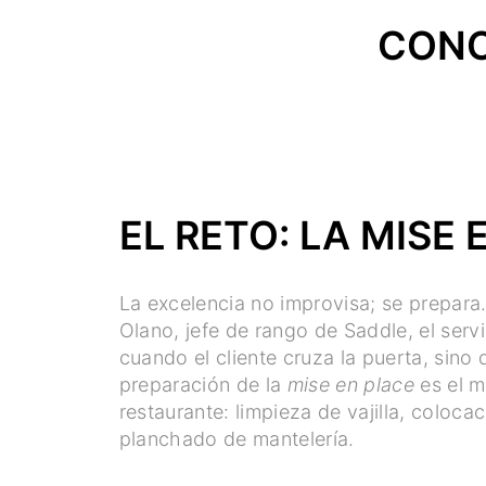
CONO
EL RETO: LA MISE 
La excelencia no improvisa; se prepar
Olano, jefe de rango de Saddle, el serv
cuando el cliente cruza la puerta, sino
preparación de la
mise en place
es el m
restaurante: limpieza de vajilla, coloca
planchado de mantelería.