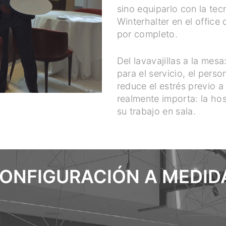
sino equiparlo con la te
Winterhalter en el office 
por completo.
Del lavavajillas a la mesa: 
para el servicio, el pers
reduce el estrés previo a
realmente importa: la hos
su trabajo en sala.
ONFIGURACIÓN A MEDID