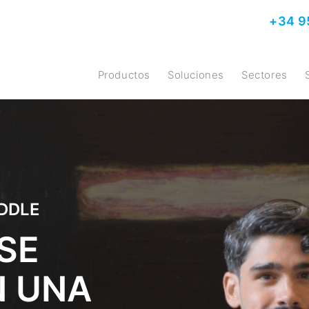
+34 9
Productos
Soluciones
Sectores
ADDLE
 SE
N UNA