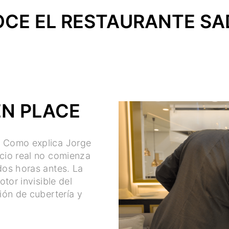
CE EL RESTAURANTE SA
EN PLACE
a. Como explica Jorge
icio real no comienza
 dos horas antes. La
otor invisible del
ción de cubertería y