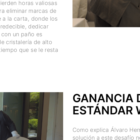
pierden horas valiosas
a eliminar marcas de
 a la carta, donde los
redecible, dedicar
s con un paño es
e cristalería de alto
 tiempo que se le resta
GANANCIA D
ESTÁNDAR 
Como explica Álvaro Hern
solución a este desafío n