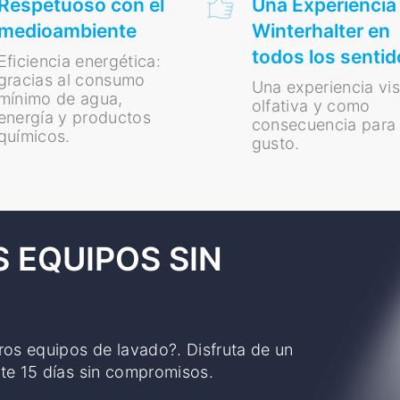
Respetuoso con el
Una Experiencia
medioambiente
Winterhalter en
todos los sentid
Eficiencia energética:
gracias al consumo
Una experiencia vis
mínimo de agua,
olfativa y como
energía y productos
consecuencia para 
químicos.
gusto.
 EQUIPOS SIN
ros equipos de lavado?. Disfruta de un
ante 15 días sin compromisos.