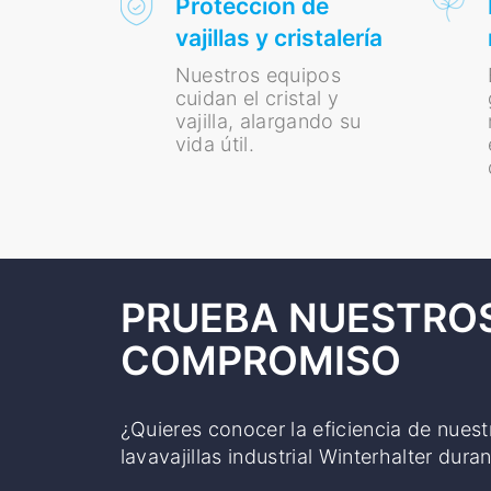
Protección de
vajillas y cristalería
Nuestros equipos
cuidan el cristal y
vajilla, alargando su
vida útil.
PRUEBA NUESTROS
COMPROMISO
¿Quieres conocer la eficiencia de nuest
lavavajillas industrial Winterhalter dur