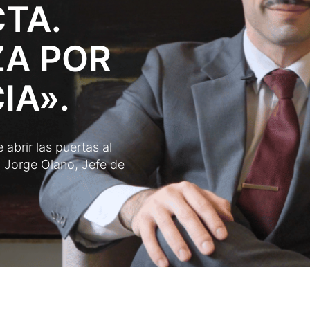
TA.
ZA POR
IA».
abrir las puertas al
y Jorge Olano, Jefe de