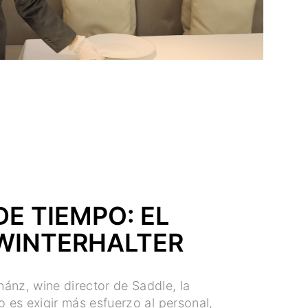
E TIEMPO: EL
WINTERHALTER
ánz, wine director de Saddle, la
o es exigir más esfuerzo al personal,