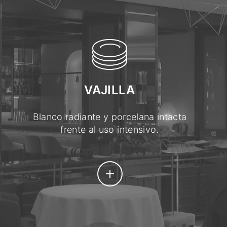
VAJILLA
Blanco radiante y porcelana intacta
frente al uso intensivo.