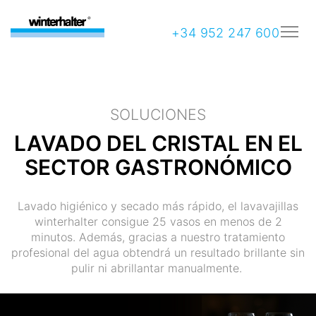
+34 952 247 600
SOLUCIONES
LAVADO DEL CRISTAL EN EL
SECTOR GASTRONÓMICO
Lavado higiénico y secado más rápido, el lavavajillas
winterhalter consigue 25 vasos en menos de 2
minutos. Además, gracias a nuestro tratamiento
profesional del agua obtendrá un resultado brillante sin
pulir ni abrillantar manualmente.