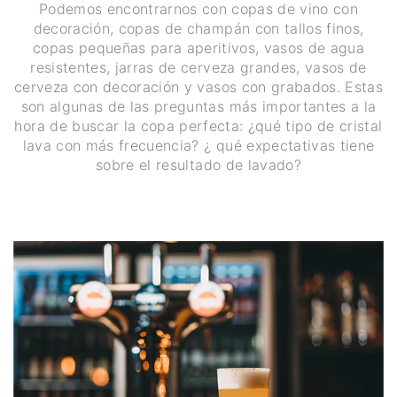
Podemos encontrarnos con copas de vino con
decoración, copas de champán con tallos finos,
copas pequeñas para aperitivos, vasos de agua
resistentes, jarras de cerveza grandes, vasos de
cerveza con decoración y vasos con grabados. Estas
son algunas de las preguntas más importantes a la
hora de buscar la copa perfecta: ¿qué tipo de cristal
lava con más frecuencia? ¿ qué expectativas tiene
sobre el resultado de lavado?