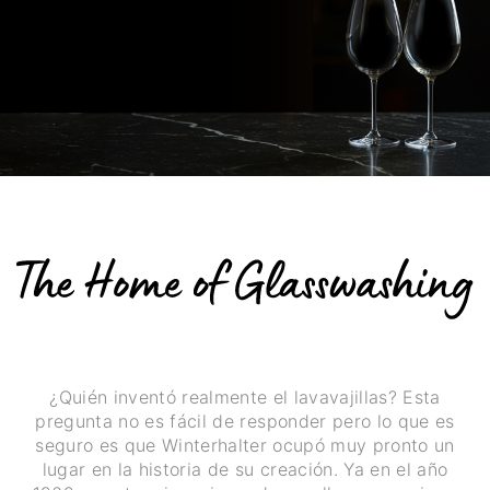
¿Quién inventó realmente el lavavajillas? Esta
pregunta no es fácil de responder pero lo que es
seguro es que Winterhalter ocupó muy pronto un
lugar en la historia de su creación. Ya en el año