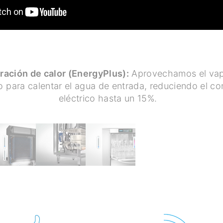
ación de calor (EnergyPlus):
Aprovechamos el vap
o para calentar el agua de entrada, reduciendo el c
eléctrico hasta un 15%.
 ESTANDARIZAR TU ZON