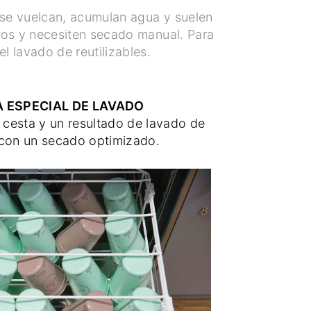
s se vuelcan, acumulan agua y suelen
os y necesiten secado manual. Para
l lavado de reutilizables.
 ESPECIAL DE LAVADO
 cesta y un resultado de lavado de
 con un secado optimizado.