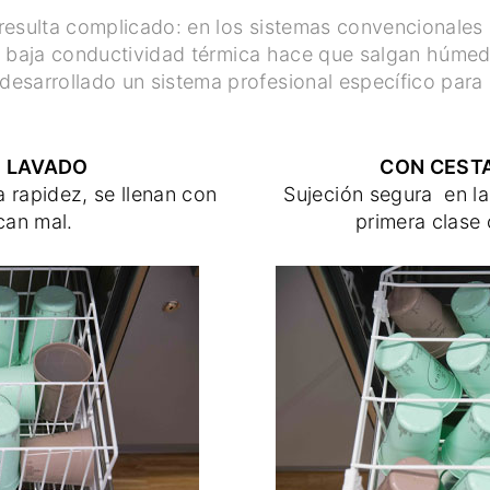
o resulta complicado: en los sistemas convencionale
u baja conductividad térmica hace que salgan húmed
 desarrollado un sistema profesional específico para e
E LAVADO
CON CESTA
a rapidez, se llenan con
Sujeción segura en la
can mal.
primera clase