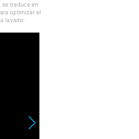
o se traduce en
ara optimizar el
da lavado: