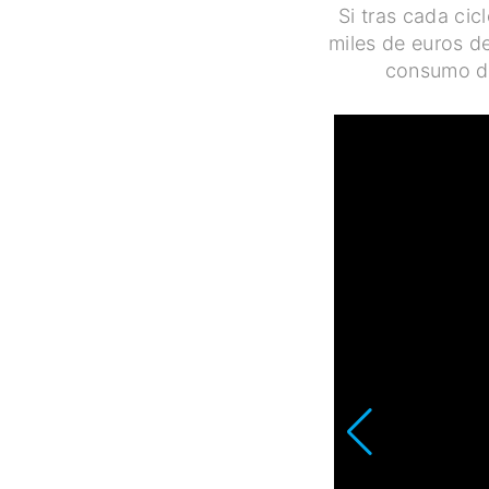
Si tras cada cic
miles de euros d
consumo de