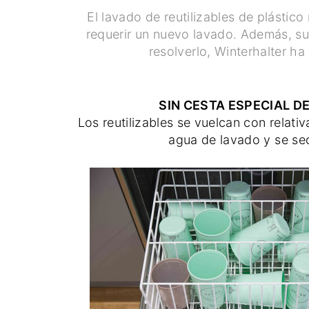
El lavado de reutilizables de plástic
requerir un nuevo lavado. Además, s
resolverlo, Winterhalter ha
SIN CESTA ESPECIAL D
Los reutilizables se vuelcan con relativ
agua de lavado y se se