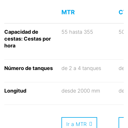
MTR
CT
Capacidad de
55 hasta 355
50 
cestas: Cestas por
hora
Número de tanques
de 2 a 4 tanques
de 
Longitud
desde 2000 mm
des
Ir a MTR
I