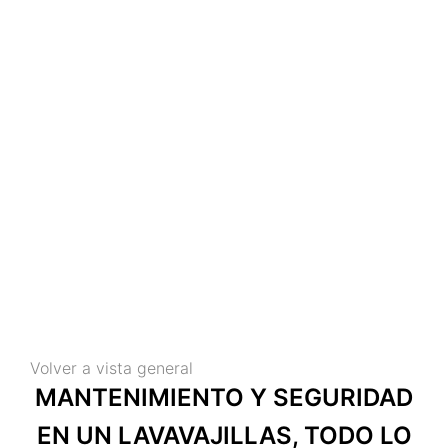
lavavajillas
El mantenimiento y seguridad en un
lavavajillas son algunas de las pautas
para mantener una cocina profesional
en óptimo servicio.
Volver a vista general
MANTENIMIENTO Y SEGURIDAD
EN UN LAVAVAJILLAS, TODO LO