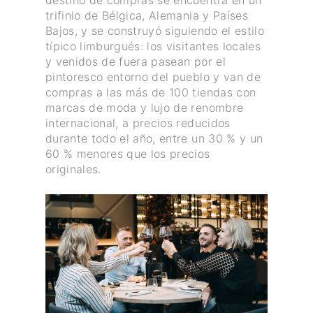
destino de compras se encuentra en un
trifinio de Bélgica, Alemania y Países
Bajos, y se construyó siguiendo el estilo
típico limburgués: los visitantes locales
y venidos de fuera pasean por el
pintoresco entorno del pueblo y van de
compras a las más de 100 tiendas con
marcas de moda y lujo de renombre
internacional, a precios reducidos
durante todo el año, entre un 30 % y un
60 % menores que los precios
originales.