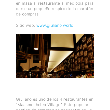
en masa al restaurante al mediodía para
darse un pequeño respiro de la maratón
de compras.
Sitio web:
www.giuliano.world
Giuliano es uno de los 4 restaurantes en
"Maasmechelen Village". Este popular