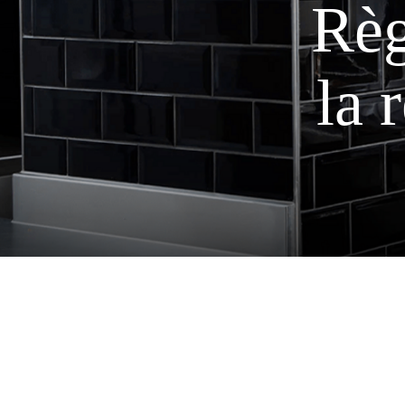
Règ
la 