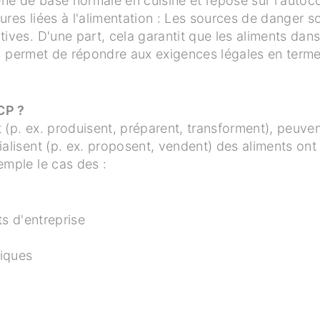
e de base normale en cuisine et repose sur l'autoco
sures liées à l'alimentation : Les sources de danger s
tives.
D'une part, cela garantit que les aliments dan
ous permet de répondre aux exigences légales en terme
CCP ?
t (p. ex. produisent, préparent, transforment), peuven
alisent (p. ex. proposent, vendent) des aliments on
emple le cas des :
ts d'entreprise
niques