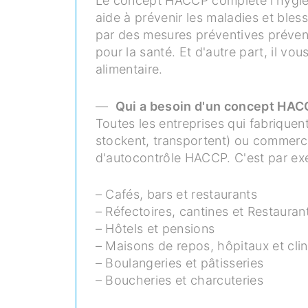
Le concept HACCP complète l'hygièn
aide à prévenir les maladies et bles
par des mesures préventives préven
pour la santé.
Et d'autre part, il v
alimentaire.
—
Qui a besoin d'un concept HA
Toutes les entreprises qui fabriquen
stockent, transportent) ou commerci
d'autocontrôle HACCP.
C'est par ex
– Cafés, bars et restaurants
– Réfectoires, cantines et Restauran
– Hôtels et pensions
– Maisons de repos, hôpitaux et cli
– Boulangeries et pâtisseries
– Boucheries et charcuteries