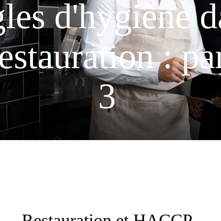
les d'hygiène d
restauration : pa
3
Restauration et HACCP