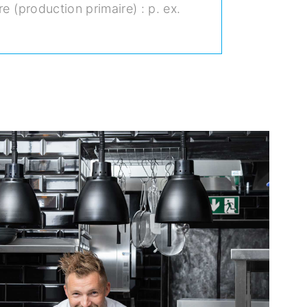
e (production primaire) : p.
ex.