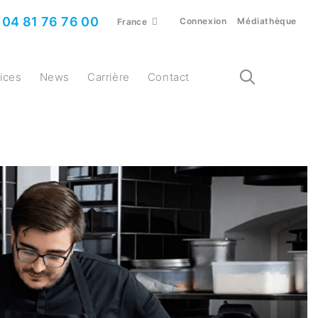
04 81 76 76 00
Connexion
Médiathèque
France
vices
News
Carrière
Contact