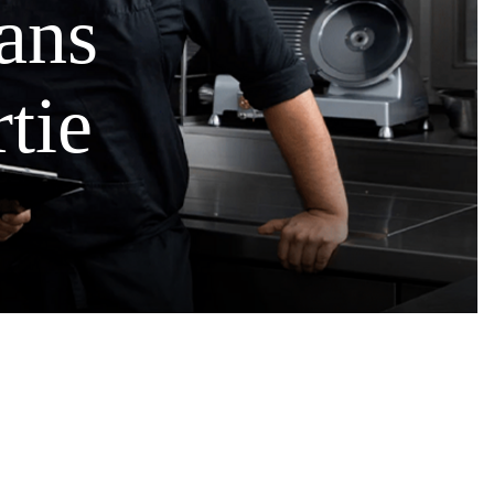
ans
rtie