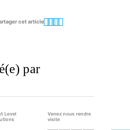
artager cet article
é(e) par
t Level
Venez nous rendre
utions
visite