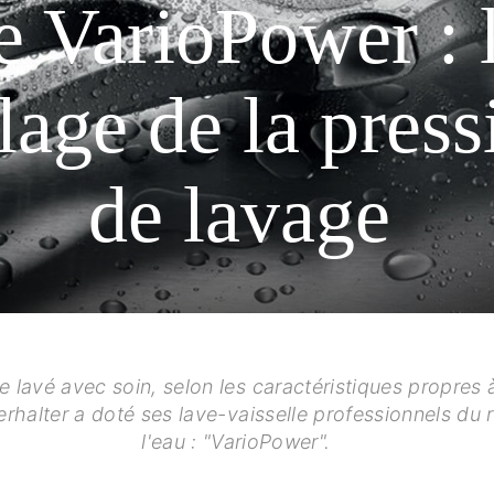
e VarioPower : 
lage de la press
de lavage
re lavé avec soin, selon les caractéristiques propres
nterhalter a doté ses lave-vaisselle professionnels d
l'eau : "VarioPower".