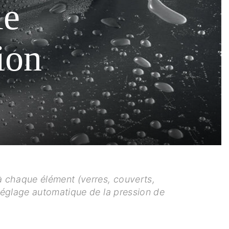
le
ion
 à chaque élément (verres, couverts,
u réglage automatique de la pression de