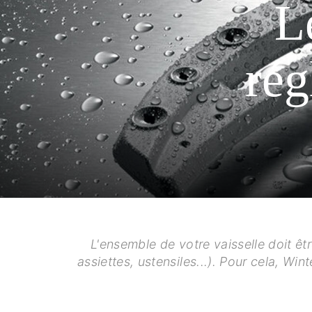
L
rég
L'ensemble de votre vaisselle doit êt
assiettes, ustensiles...). Pour cela, Wi