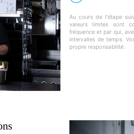
Au cours de l'étape su
valeurs limites sont c
fréquence et par qui, av
intervalles de temps. Vo
propre responsabilité.
ons