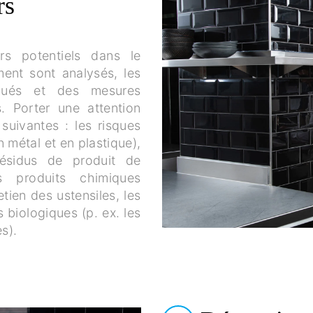
rs
s potentiels dans le
ment sont analysés, les
alués et des mesures
s. Porter une attention
 suivantes : les risques
n métal et en plastique),
résidus de produit de
s produits chimiques
tien des ustensiles, les
s biologiques (p. ex. les
s).