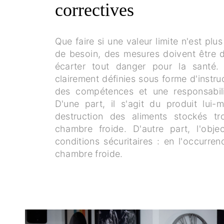
correctives
Que faire si une valeur limite n'est plu
de besoin, des mesures doivent être d
écarter tout danger pour la santé. 
clairement définies sous forme d'instr
des compétences et une responsabilit
D'une part, il s'agit du produit lui
destruction des aliments stockés t
chambre froide. D'autre part, l'objec
conditions sécuritaires : en l'occurren
chambre froide.