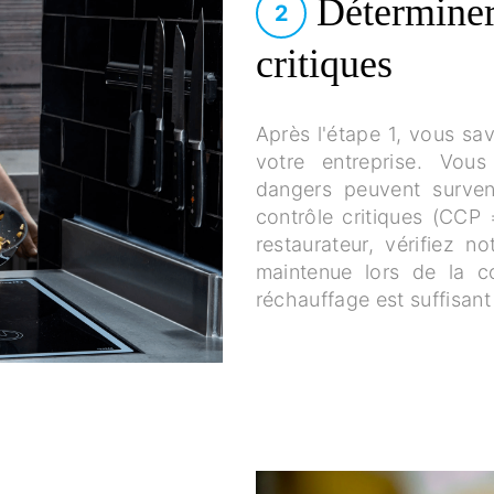
Déterminer 
2
critiques
Après l'étape 1, vous sa
votre entreprise. Vou
dangers peuvent surveni
contrôle critiques (CCP 
restaurateur, vérifiez 
maintenue lors de la c
réchauffage est suffisant