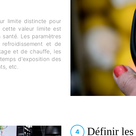
r limite distincte pour
 cette valeur limite est
la santé. Les paramètres
 refroidissement et de
kage et de chauffe, les
e temps d'exposition des
ts, etc.
Définir les
4