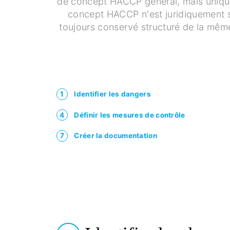
de concept HACCP général, mais unique
concept HACCP n'est juridiquement s
toujours conservé structuré de la mêm
1
Identifier les dangers
4
Définir les mesures de contrôle
7
Créer la documentation