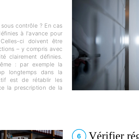
s sous contrôle ? En cas
éfinies à l'avance pour
Celles-ci doivent être
uctions – y compris avec
é clairement définies.
-même : par exemple la
rop longtemps dans la
tif est de rétablir les
ce la prescription de la
Vérifier ré
6