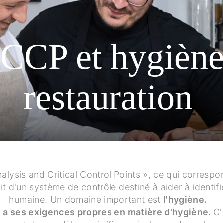
CP et hygiène
restauration
lysis and Critical Control Points », ce qui correspo
git d'un système de contrôle destiné à aider à identifi
humaine. Un domaine important est
l'hygiène.
 a ses exigences propres en matière d'hygiène.
C'