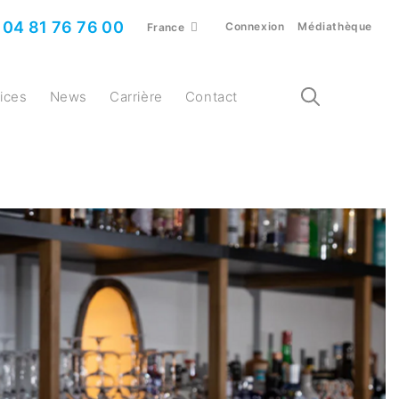
04 81 76 76 00
Connexion
Médiathèque
France
vices
News
Carrière
Contact