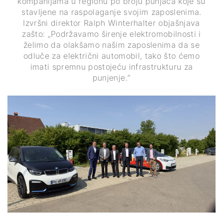
kompanijama u regionu po broju punjača koje su
stavljene na raspolaganje svojim zaposlenima.
Izvršni direktor Ralph Winterhalter objašnjava
zašto: „Podržavamo širenje elektromobilnosti i
želimo da olakšamo našim zaposlenima da se
odluče za električni automobil, tako što ćemo
imati spremnu postojeću infrastrukturu za
punjenje.“