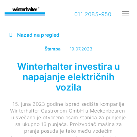
011 2085-950
Nazad na pregled
Štampa
19.07.2023
Winterhalter investira u
napajanje električnih
vozila
15. juna 2023 godine ispred sedišta kompanije
Winterhalter Gastronom GmbH u Meckenbeuren-
u svečano je otvoreno osam stanica za punjenje
sa ukupno 16 punjača. Proizvođač mašina za
pranje posuđa je tako među vodećim