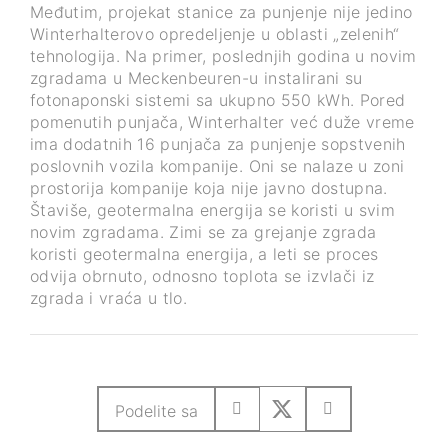
Međutim, projekat stanice za punjenje nije jedino
Winterhalterovo opredeljenje u oblasti „zelenih“
tehnologija. Na primer, poslednjih godina u novim
zgradama u Meckenbeuren-u instalirani su
fotonaponski sistemi sa ukupno 550 kWh. Pored
pomenutih punjača, Winterhalter već duže vreme
ima dodatnih 16 punjača za punjenje sopstvenih
poslovnih vozila kompanije. Oni se nalaze u zoni
prostorija kompanije koja nije javno dostupna.
Štaviše, geotermalna energija se koristi u svim
novim zgradama. Zimi se za grejanje zgrada
koristi geotermalna energija, a leti se proces
odvija obrnuto, odnosno toplota se izvlači iz
zgrada i vraća u tlo.
Podelite sa