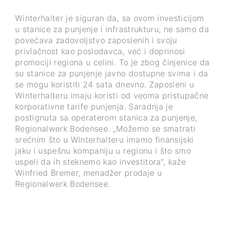
Winterhalter je siguran da, sa ovom investicijom
u stanice za punjenje i infrastrukturu, ne samo da
povećava zadovoljstvo zaposlenih i svoju
privlačnost kao poslodavca, već i doprinosi
promociji regiona u celini. To je zbog činjenice da
su stanice za punjenje javno dostupne svima i da
se mogu koristiti 24 sata dnevno. Zaposleni u
Winterhalteru imaju koristi od veoma pristupačne
korporativne tarife punjenja. Saradnja je
postignuta sa operaterom stanica za punjenje,
Regionalwerk Bodensee. „Možemo se smatrati
srećnim što u Winterhalteru imamo finansijski
jaku i uspešnu kompaniju u regionu i što smo
uspeli da ih steknemo kao investitora“, kaže
Winfried Bremer, menadžer prodaje u
Regionalwerk Bodensee.