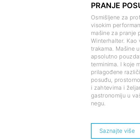
PRANJE POS
Osmišljene za pro
visokim performa
mašine za pranje 
Winterhalter. Kao 
trakama. Mašine u
apsolutno pouzdat
terminima. I koje
prilagođene različ
posuđu, prostornoj
i zahtevima i želj
gastronomiju u vaš
negu.
Saznajte više