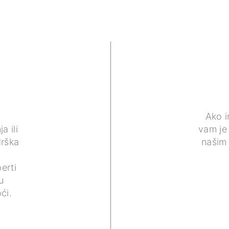
Ako 
a ili
vam je 
drška
našim
erti
u
ći.