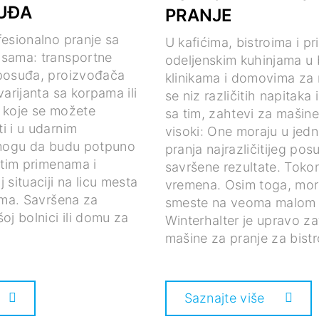
UĐA
PRANJE
fesionalno pranje sa
U kafićima, bistroima i pr
nsama: transportne
odeljenskim kuhinjama u 
posuđa, proizvođača
klinikama i domovima za
varijanta sa korpama ili
se niz različitih napitaka 
 koje se možete
sa tim, zahtevi za mašine
i i u udarnim
visoki: One moraju u jed
 mogu da budu potpuno
pranja najrazličitijeg po
itim primenama i
savršene rezultate. Toko
 situaciji na licu mesta
vremena. Osim toga, mor
ama. Savršena za
smeste na veoma malom 
oj bolnici ili domu za
Winterhalter je upravo za
mašine za pranje za bistr
Saznajte više