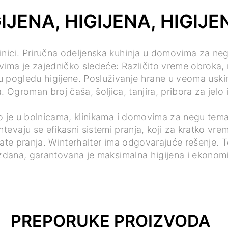
IJENA, HIGIJENA, HIGIJE
linici. Priručna odeljenska kuhinja u domovima za negu.
vima je zajedničko sledeće: Različito vreme obroka,
i u pogledu higijene. Posluživanje hrane u veoma us
. Ogroman broj čaša, šoljica, tanjira, pribora za jelo i
to je u bolnicama, klinikama i domovima za negu tema
tevaju se efikasni sistemi pranja, koji za kratko vre
ate pranja. Winterhalter ima odgovarajuće rešenje. T
dana, garantovana je maksimalna higijena i ekonomi
PREPORUKE PROIZVODA