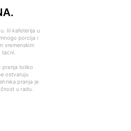
NA.
 Ili kafeterija u
 mnogo porcija i
kim vremenskim
 tacni.
 pranja toliko
me ostvaruju
ehnika pranja je
čnost u radu.