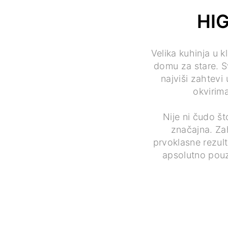
HIG
Velika kuhinja u k
domu za stare. S
najviši zahtev
okvirima
Nije ni čudo š
značajna. Zah
prvoklasne rezult
apsolutno pouz