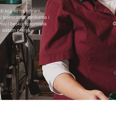
 koji su na ishrani,
 U bolnicama, klinikama i
ivou i beskompromisna
a sistem pranja.