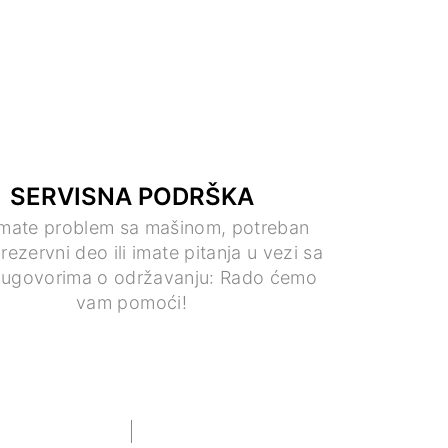
SERVISNA PODRŠKA
imate problem sa mašinom, potreban
rezervni deo ili imate pitanja u vezi sa
 ugovorima o održavanju: Rado ćemo
vam pomoći!