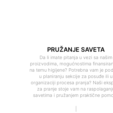
PRUŽANJE SAVETA
Da li imate pitanja u vezi sa našim
proizvodima, mogućnostima finansiranj
na temu higijene? Potrebna vam je po
u planiranju sekcije za posuđe ili u
organizaciji procesa pranja? Naši eksp
za pranje stoje vam na raspolaganj
savetima i pružanjem praktične pomo