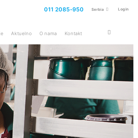
011 2085-950
Login
Serbia
je
Aktuelno
O nama
Kontakt