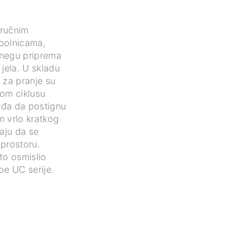
iručnim
bolnicama,
 negu priprema
i jela. U skladu
 za pranje su
nom ciklusu
suđa da postignu
m vrlo kratkog
aju da se
prostoru.
to osmislio
oe UC serije.