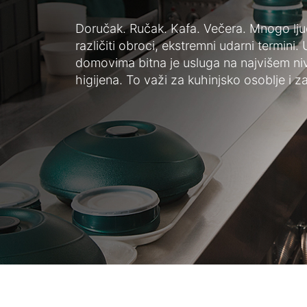
Doručak. Ručak. Kafa. Večera. Mnogo ljudi
različiti obroci, ekstremni udarni termini.
domovima bitna je usluga na najvišem n
higijena. To važi za kuhinjsko osoblje i z