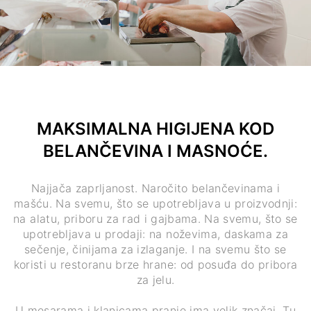
MAKSIMALNA HIGIJENA KOD
BELANČEVINA I MASNOĆE.
Najjača zaprljanost. Naročito belančevinama i
mašću. Na svemu, što se upotrebljava u proizvodnji:
na alatu, priboru za rad i gajbama. Na svemu, što se
upotrebljava u prodaji: na noževima, daskama za
sečenje, činijama za izlaganje. I na svemu što se
koristi u restoranu brze hrane: od posuđa do pribora
za jelu.
U mesarama i klanicama pranje ima velik značaj. Tu