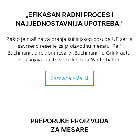
„EFIKASAN RADNI PROCES I
NAJJEDNOSTAVNIJA UPOTREBA.“
Zašto je mašina za pranje kuhinjskog posuđa UF serija
savršeno rešenje za proizvodnu mesaru: Ralf
Buchmann, direktor mesare „Buchmann“ u Grinkrautu,
objašnjava zašto se odlučio za Winterhalter.
Saznajte više
PREPORUKE PROIZVODA
ZA MESARE