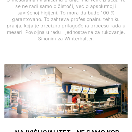
se ne radi samo o čistoći, već o apsolutnoj i
savršenoj higijeni. To mora da bude 100 %
garantovano. To zahteva profesionalnu tehniku
pranja, koja je precizno prilagođena procesu rada u
mesari. Povoljna u radu i jednostavna za rukovanje.
Sinonim za Winterhalter.