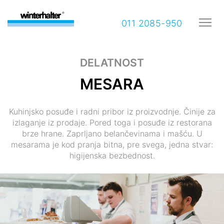
011 2085-950
DELATNOST
MESARA
Kuhinjsko posuđe i radni pribor iz proizvodnje. Činije za
izlaganje iz prodaje. Pored toga i posuđe iz restorana
brze hrane. Zaprljano belančevinama i mašću. U
mesarama je kod pranja bitna, pre svega, jedna stvar:
higijenska bezbednost.