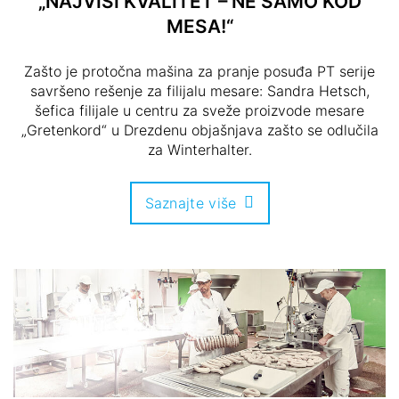
„NAJVIŠI KVALITET – NE SAMO KOD
MESA!“
Zašto je protočna mašina za pranje posuđa PT serije
savršeno rešenje za filijalu mesare: Sandra Hetsch,
šefica filijale u centru za sveže proizvode mesare
„Gretenkord“ u Drezdenu objašnjava zašto se odlučila
za Winterhalter.
Saznajte više