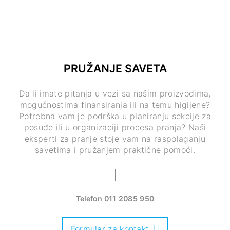
PRUŽANJE SAVETA
Da li imate pitanja u vezi sa našim proizvodima,
mogućnostima finansiranja ili na temu higijene?
Potrebna vam je podrška u planiranju sekcije za
posuđe ili u organizaciji procesa pranja? Naši
eksperti za pranje stoje vam na raspolaganju
savetima i pružanjem praktične pomoći.
Telefon
011 2085 950
Formular za kontakt