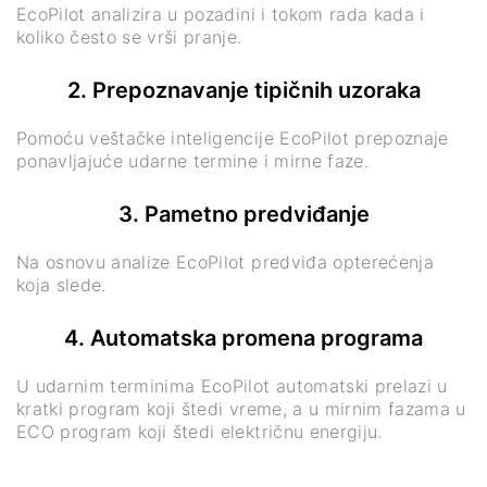
EcoPilot analizira u pozadini i tokom rada kada i
koliko često se vrši pranje.
2. Prepoznavanje tipičnih uzoraka
Pomoću veštačke inteligencije EcoPilot prepoznaje
ponavljajuće udarne termine i mirne faze.
3. Pametno predviđanje
Na osnovu analize EcoPilot predviđa opterećenja
koja slede.
4. Automatska promena programa
U udarnim terminima EcoPilot automatski prelazi u
kratki program koji štedi vreme, a u mirnim fazama u
ECO program koji štedi električnu energiju.