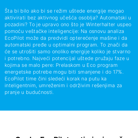
Šta bi bilo ako bi se režim uštede energije mogao
aktivirati bez aktivnog učešća osoblja? Automatski u
pozadini? To je upravo ono što je Winterhalter uspeo
pomoću veštačke inteligencije: Na osnovu analiza
EcoPilot može da predvidi opterećenje mašine i da
automatski pređe u optimalni program. To znači da
će se utrošiti samo onoliko energije koliko je stvarno
i potrebno. Najveći potencijal uštede pružaju faze u
kojima se malo pere: Prelaskom u Eco program
energetske potrebe mogu biti smanjene i do 17%.
EcoPilot time čini sledeći korak na putu ka
inteligentnim, umreženim i održivim rešenjima za
pranje u budućnosti.