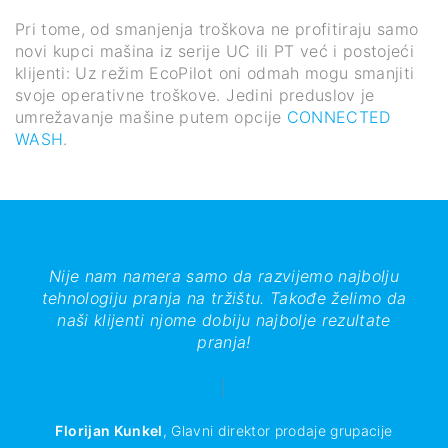
Pri tome, od smanjenja troškova ne profitiraju samo
novi kupci mašina iz serije UC ili PT već i postojeći
klijenti: Uz režim EcoPilot oni odmah mogu smanjiti
svoje operativne troškove. Jedini preduslov je
umrežavanje mašine putem opcije
CONNECTED
WASH
.
Nije nam namera samo da razvijemo najbolju
tehnologiju pranja na tržištu. Takođe želimo da
naši klijenti njome dobiju najbolje rezultate
pranja!
Florijan Kunkel
,
Glavni direktor prodaje grupacije