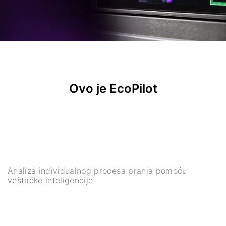
Ovo je EcoPilot
Analiza individualnog procesa pranja pomoću
veštačke inteligencije