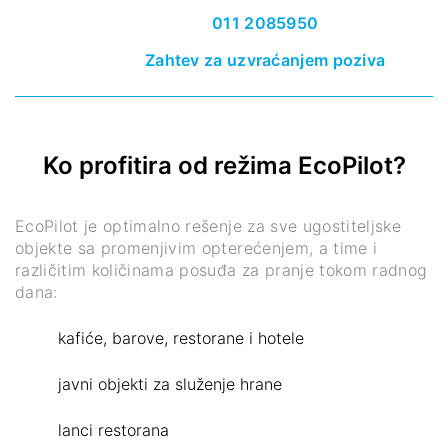
011 2085950
Zahtev za uzvraćanjem poziva
Ko profitira od režima EcoPilot?
EcoPilot je optimalno rešenje za sve ugostiteljske
objekte sa promenjivim opterećenjem, a time i
različitim količinama posuđa za pranje tokom radnog
dana:
kafiće, barove, restorane i hotele
javni objekti za služenje hrane
lanci restorana