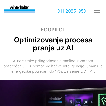
011 2085-950
ECOPILOT
Optimizovanje procesa
pranja uz AI
Automatsko prilagođavanje mašine stvarnom
opterećenju. Uz pomoć veštačke inteligencije. Smanjuje
energetske potrebe i do 17%. Za serije UC i PT.