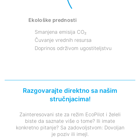
Ekološke prednosti
Smanjena emisija CO₂
Čuvanje vrednih resursa
Doprinos održivom ugostiteljstvu
Razgovarajte direktno sa našim
stručnjacima!
Zainteresovani ste za režim EcoPilot i želeli
biste da saznate više o tome? Ili imate
konkretno pitanje? Sa zadovoljstvom: Dovoljan
je poziv ili imejl.