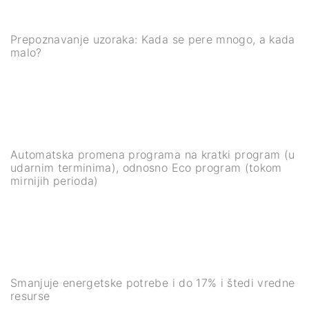
Prepoznavanje uzoraka: Kada se pere mnogo, a kada
malo?
Automatska promena programa na kratki program (u
udarnim terminima), odnosno Eco program (tokom
mirnijih perioda)
Smanjuje energetske potrebe i do 17% i štedi vredne
resurse