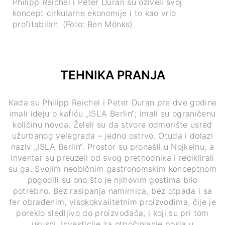
Philipp Reichel i Peter Duran su oživeli svoj
koncept cirkularne ekonomije i to kao vrlo
profitabilan. (Foto: Ben Mönks)
TEHNIKA PRANJA
Kada su Philipp Reichel i Peter Duran pre dve godine
imali ideju o kafiću „ISLA Berlin“; imali su ograničenu
količinu novca. Želeli su da stvore odmorište usred
užurbanog velegrada – jedno ostrvo. Otuda i dolazi
naziv „ISLA Berlin“. Prostor su pronašli u Nojkelnu, a
inventar su preuzeli od svog prethodnika i reciklirali
su ga. Svojim neobičnim gastronomskim konceptnom
pogodili su ono što je njihovim gostima bilo
potrebno. Bez rasipanja namirnica, bez otpada i sa
fer obrađenim, visokokvalitetnim proizvodima, čije je
poreklo sledljivo do proizvođača, i koji su pri tom
ukusni. Investicije za otpočinjanje posla u