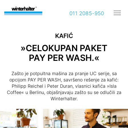
011 2085-950
KAFIĆ
»CELOKUPAN PAKET
PAY PER WASH.«
Zašto je potpultna mašina za pranje UC serije, sa
opcijom PAY PER WASH, savršeno rešenje za kafić:
Philipp Reichel i Peter Duran, vlasnici kafića »Isla
Coffee« u Berlinu, objašnjavaju zašto su se odlučili za
Winterhalter.