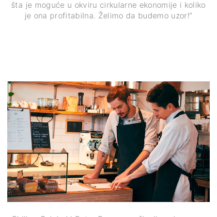
šta je moguće u okviru cirkularne ekonomije i koliko
je ona profitabilna. Želimo da budemo uzor!“