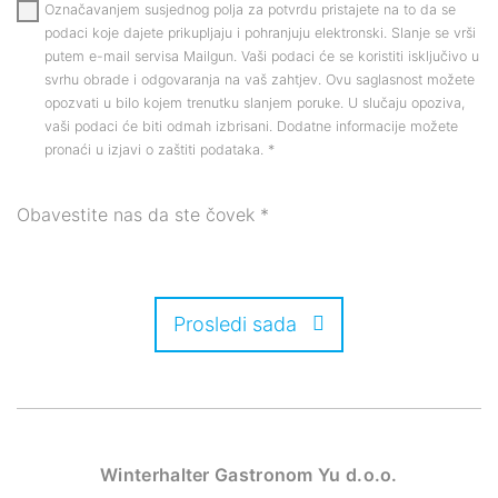
Označavanjem susjednog polja za potvrdu pristajete na to da se
podaci koje dajete prikupljaju i pohranjuju elektronski. Slanje se vrši
putem e-mail servisa Mailgun. Vaši podaci će se koristiti isključivo u
svrhu obrade i odgovaranja na vaš zahtjev. Ovu saglasnost možete
opozvati u bilo kojem trenutku slanjem poruke. U slučaju opoziva,
vaši podaci će biti odmah izbrisani. Dodatne informacije možete
pronaći u izjavi o zaštiti podataka.
*
Obavestite nas da ste čovek
*
Prosledi sada
Winterhalter Gastronom Yu d.o.o.