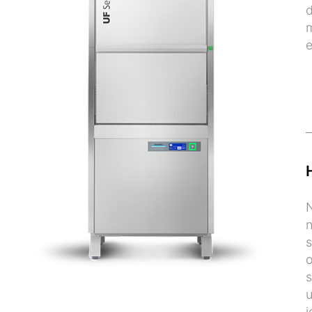
d
N
n
s
o
s
u
j