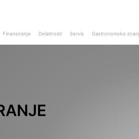
Finansiranje
Delatnosti
Servis
Gastronomsko znan
RANJE