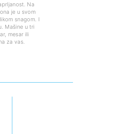
aprljanost. Na
 ona je u svom
likom snagom. I
. Mašine u tri
r, mesar ili
na za vas.