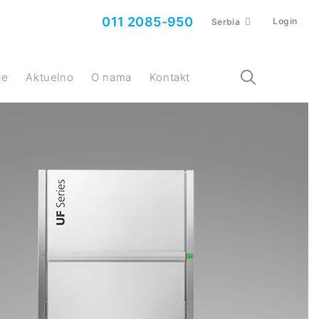
011 2085-950
Login
Serbia
je
Aktuelno
O nama
Kontakt