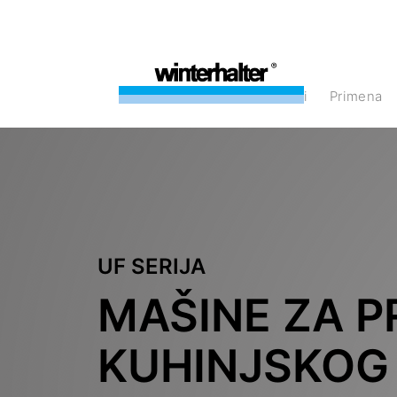
Proizvodi
Primena
UF SERIJA
MAŠINE ZA P
KUHINJSKOG