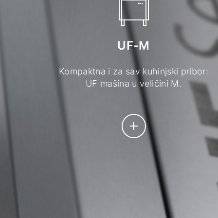
UF-M
Kompaktna i za sav kuhinjski pribor:
UF mašina u veličini M.