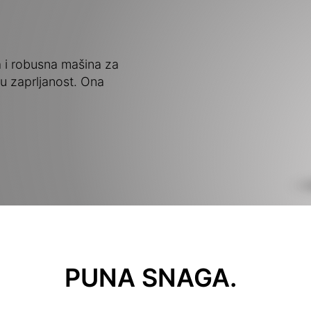
a i robusna mašina za
ku zaprljanost. Ona
PUNA SNAGA.