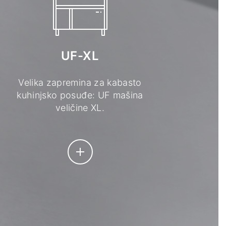
UF-XL
Velika zapremina za kabasto
kuhinjsko posuđe: UF mašina
veličine XL.