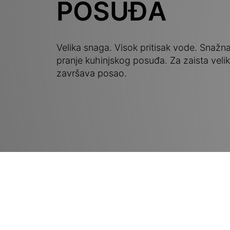
POSUĐA
Velika snaga. Visok pritisak vode. Snažn
pranje kuhinjskog posuđa. Za zaista veli
završava posao.