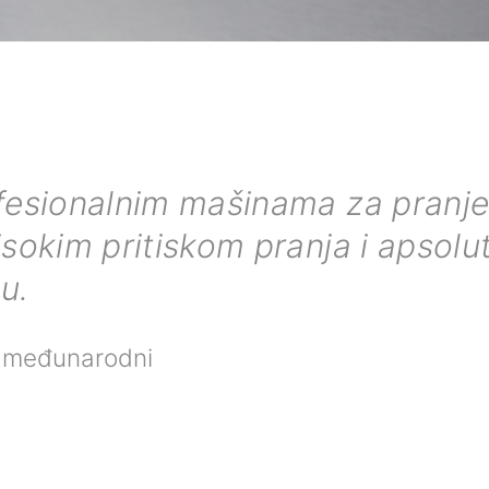
esionalnim mašinama za pranje:
sokim pritiskom pranja i apsol
ju.
 međunarodni