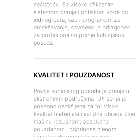
nečistoću. Sa visoko efikasnim
sistemom pranja i pritiskom vode do
jednog bara, kao i programom za
omekšavanje, savršeno je prilagođen
za profesionalno pranje kuhinjskog
posuđa.
KVALITET I POUZDANOST
Pranje kuhinjskog posuđa je pranje u
ekstremnim područjima. UF serija je
posebno osmišljena za to: Visok
kvalitet materijala i solidna obrada čine
mašinu robusnom, apsolutno
pouzdanom i doprinose njenom
izuzetno dugom radnom veku.