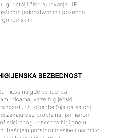
rugi detalji čine rukovanje UF
mašinom jednostavnim i posebno
ergonomskim.
HIGIJENSKA BEZBEDNOST
a mestima gde se radi sa
amirnicama, važe higijenski
tandardi. UF obezbeđuje da se oni
državaju bez problema: primenom
ofisticiranog koncepta higijene u
nutrašnjem prostoru mašine i naročito
ednostavnim čišćenjem.