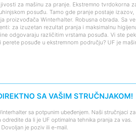
žljivosti za mašinu za pranje. Ekstremno tvrdokorna z
 kuhinjskom posuđu. Tamo gde pranje postaje izazov,
ija proizvođača Winterhalter. Robusna obrada. Sa ve
enti: za izuzetan rezultat pranja i maksimalnu higijenu
ičine odgovaraju različitim vrstama posuđa. Vi ste peka
i perete posuđe u ekstremnom području? UF je maši
DIREKTNO SA VAŠIM STRUČNJAKOM!
Winterhalter sa potpunim ubeđenjem. Naši stručnjaci za
odredite da li je UF optimalna tehnika pranja za vas.
Dovoljan je poziv ili e-mail.