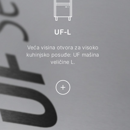
UF-L
Veća visina otvora za visoko
kuhinjsko posuđe: UF mašina
veličine L.