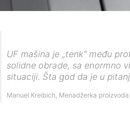
UF mašina je „tenk“ među prof
solidne obrade, sa enormno vi
situaciji. Šta god da je u pitan
Manuel Kreibich
,
Menadžerka proizvoda