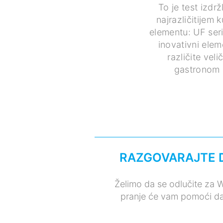
To je test izdr
najrazličitijem
elementu: UF ser
inovativni elem
različite vel
gastronom 
RAZGOVARAJTE 
Želimo da se odlučite za 
pranje će vam pomoći da 